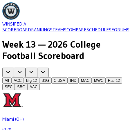
WINSIPEDIA
SCOREBOARD
RANKINGS
TEAMS
COMPARE
SCHEDULES
FORUMS
Week 13 — 2026 College
Football Scoreboard
All
ACC
Big 12
B1G
C-USA
IND
MAC
MWC
Pac-12
SEC
SBC
AAC
Miami (OH)
(0-0)